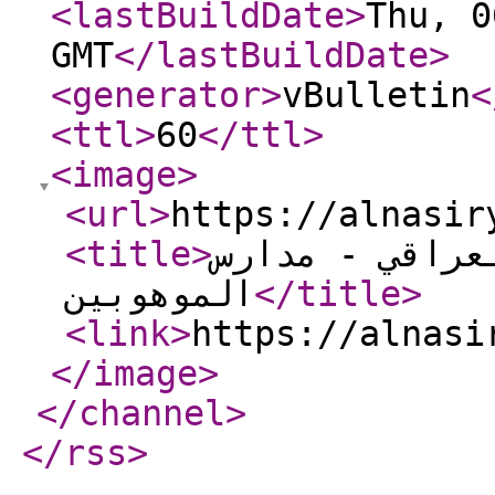
<lastBuildDate
>
Thu, 0
GMT
</lastBuildDate
>
<generator
>
vBulletin
<
<ttl
>
60
</ttl
>
<image
>
<url
>
https://alnasir
<title
>
عراقي - مدارس
الموهوبين
</title
>
<link
>
https://alnasi
</image
>
</channel
>
</rss
>