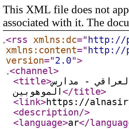
This XML file does not appe
associated with it. The doc
<rss
xmlns:dc
="
http://
xmlns:content
="
http://
version
="
2.0
"
>
<channel
>
<title
>
لعراقي - مدارس
الموهوبين
</title
>
<link
>
https://alnasir
<description
/>
<language
>
ar
</languag