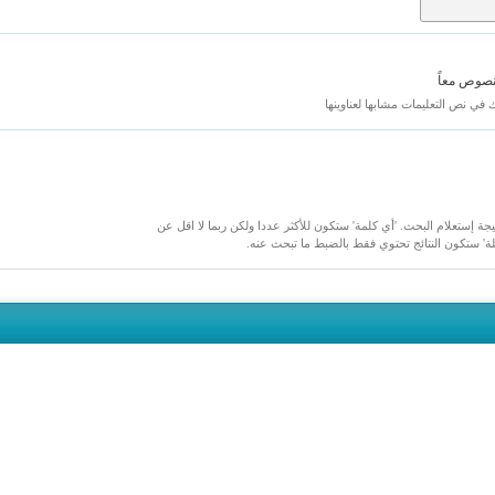
نصوص معاً
ك في نص التعليمات مشابها لعناوينها
يجة إستعلام البحث. 'أي كلمة' ستكون للأكثر عددا ولكن ربما لا اقل عن
لة' ستكون النتائج تحتوي فقط بالضبط ما تبحث عنه.