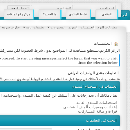
المنتدى
نشاط المنتدى
ما الجديد؟
مركز رفع الملفات
حفظ البيانات؟
آخر المشاركات
مشاركات اليوم
التعليمـــات
التقويم
المجموعات
تطبيقات عامة
خيارات سريعة
التعليمـــات
الزائر الكريم:تستطيع مشاهدة كل المواضيع بدون شرط العضوية لكن مشاركتك 
o proceed. To start viewing messages, select the forum that you want to visit
from the selection below.
التعليمات منتدى الرياضيات العراقي
هنا ستجد إجابات لأسئلتك عن كيفية عمل هذا المنتدى. استخدم الروابط أو صندوق البحث في 
تعليمات في استخدام المنتدى
هنا بامكانك أن تجد إجابات على أسئلتك عن كيفية عمل المنتدى واستخدامه، 
استخدامات المنتدى العامة
إعدادات ومميزات الملف الشخصي
قراءة وإضافة المشاركات
البحث في التعليمات