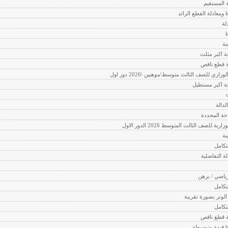
 المستقيم
لة
نة
 اكبر مثلث
ة قطع ناقص
وزاري للصف الثالث متوسط\موهبين \2026 دور اول
 اكبر مستطيل
دالة
حة المحددة
رية للصف الثالث المتوسط 2026 الدور الاول
نة
لتكامل
ة التفاضلية
ياضي / برهن
لتكامل
لوتر بصورة تقريبة
لتكامل
ة قطع ناقص