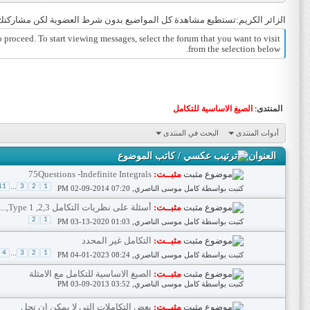
الزائر الكريم:تستطيع مشاهدة كل المواضيع بدون شرط العضوية لكن مشاركتك 
o proceed. To start viewing messages, select the forum that you want to visit
from the selection below.
المنتدى:
الصيغ الاساسية للتكامل
أدوات المنتدى
البحث في المنتدى
العنوان
/
كاتب الموضوع
مثبــت:
75Questions -Indefinite Integrals
...
11
3
2
1
كتبت بواسطة
كامل موسى الناصري
‏, 02-09-2014 07:20 PM
مثبــت:
أسئلة على نظريات التكامل Type 1 ,2,3,.....
2
1
كتبت بواسطة
كامل موسى الناصري
‏, 03-13-2020 01:03 PM
مثبــت:
التكامل غير المحدد
...
4
3
2
1
كتبت بواسطة
كامل موسى الناصري
‏, 04-01-2023 08:24 PM
مثبــت:
الصيغ الاساسية للتكامل مع الامثلة
كتبت بواسطة
كامل موسى الناصري
‏, 03-09-2013 03:52 PM
مثبــت:
بعض التكاملات التي لا يمكن ان تحل