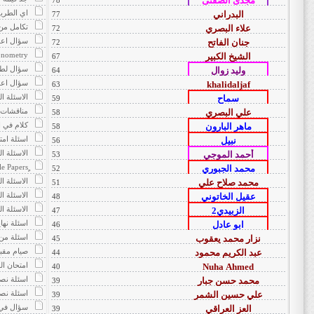
78
اي الطري
77
تكامل من
72
سؤال اعد
72
onometry
67
سؤال لطيف
64
سؤال اعد
63
الاسئلة ال
59
مناقشات 
58
كلام في ال
58
اسئلة امتحان الدور الاول
56
الاسئلة الوز
53
52
الاسئلة ا
51
الاسئلة ال
48
الاسئلة ال
47
اسئلة نهاي
46
اسئلة من 
45
صيام مقبو
44
امتحان الشهر ا
40
اسئلة نص
39
اسئلة نصف السنة (mid - year) 
39
سؤال في ر
39