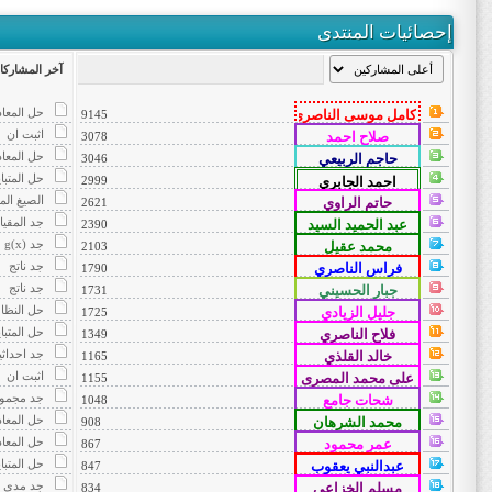
إحصائيات المنتدى
آخر المشاركا
حل المعاد
9145
اثبت ان
3078
حل المعاد
3046
حل المتباي
2999
الصيغ المخ
2621
جد المقيا
2390
جد g(x)
2103
جد ناتج
1790
جد ناتج
1731
حل النظا
1725
حل المتباي
1349
جد احداثي
1165
اثبت ان
1155
جد مجموع
1048
حل المعاد
908
حل المعاد
867
حل المتباي
847
جد مدى ال
834