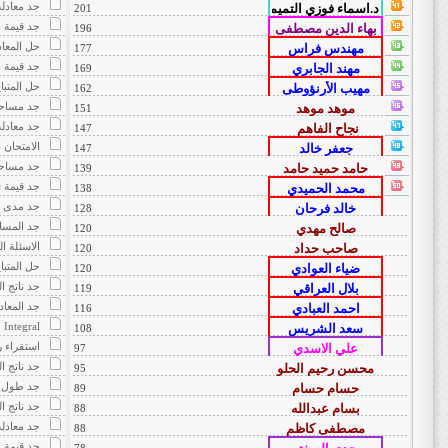
جد معادلة
201
جد قيمة k ومعادلة القطع الزائد
196
حل المعاد
177
جد قيمة k
169
حل المتباي
162
جد مساحة
151
جد معادل
147
الامتحان ال
147
جد مساحة
139
جد قيمة c
138
جد مدى ال
128
جد المسا
120
الاسئلة الوزا
120
حل المتباي
120
جد ناتج ا
119
جد المعادل
116
Integral
108
استقراء ر
97
جد ناتج ا
95
جد طول ا
89
جد ناتج ا
88
جد معادل
88
جد قيمة b قيمة متوسطة