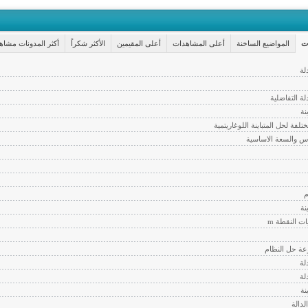
ت
المواضيع الساخنة
أعلى المشاهدات
أعلى المقيمين
الأكثر شكراً
أكثر المدونات مشاه
لة
لة التفاضلية
نة
تلفة لحل المتباينة اللوغاريتمية
س والسعة الاساسية
م
نة
ات النقطة m
ة حل النظام
لة
لة
نة
دالة