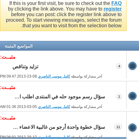
If this is your first visit, be sure to check out the
FAQ
by clicking the link above. You may have to
register
before you can post: click the register link above to
proceed. To start viewing messages, select the forum
that you want to visit from the selection below.
المواضيع المثبتة
مثبــت:
تزايد وتناقص
4
آخر مشاركة بواسطة
كامل موسى الناصري
08-23-2013
09:47 PM
مثبــت:
سؤال رسم موجود حله في المنتدى اطلب اعادة حله (اختبار سريع)
1
آخر مشاركة بواسطة
كامل موسى الناصري
05-03-2013
01:36 AM
مثبــت:
سؤال خطوة واحدة أرجو من غالبية الاعضاء اجابته
11
آخر مشاركة بواسطة
كامل موسى الناصري
12-29-2012
06:01 PM