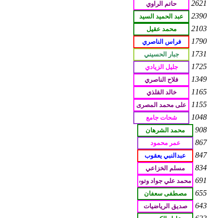
2621
2390
2103
1790
1731
1725
1349
1165
1155
1048
908
867
847
834
691
655
643