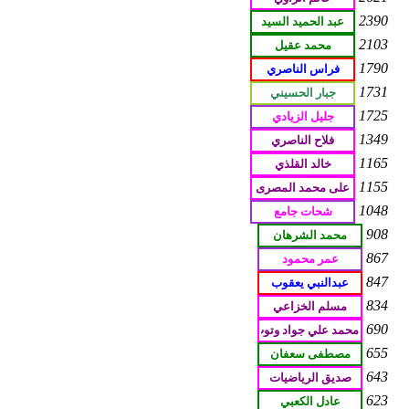
2390
2103
1790
1731
1725
1349
1165
1155
1048
908
867
847
834
690
655
643
623