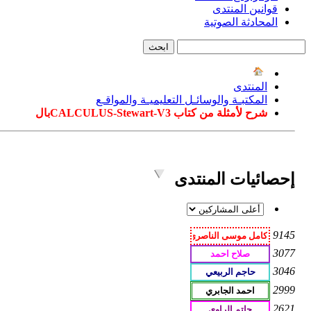
قوانين المنتدى
المحادثة الصوتية
المنتدى
المكتبـة والوسائـل التعليميـة والمواقـع
شرح لأمثلة من كتاب CALCULUS-Stewart-V3بال
إحصائيات المنتدى
9145
3077
3046
2999
2621