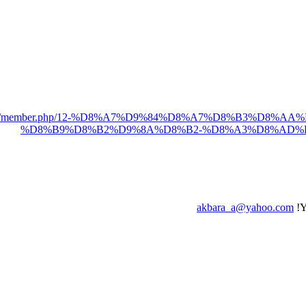
et/forums/member.php/12-%D8%A7%D9%84%D8%A7%D8%B3%
%D8%B9%D8%B2%D9%8A%D8%B2-%D8%A3%D8%AD%D9%85
akbara_a@yahoo.com
Y