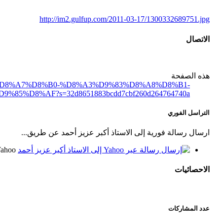
http://im2.gulfup.com/2011-03-17/1300332689751.jpg
الاتصال
هذه الصفحة
D8%AA%D8%A7%D8%B0-%D8%A3%D9%83%D8%A8%D8%B1-
%D8%AF?s=32d8651883bcdd7cbf260d264764740a
التراسل الفوري
ارسال رسالة فورية إلى الاستاذ أكبر عزيز أحمد عن طريق...
ahoo!
الاحصائيات
عدد المشاركات