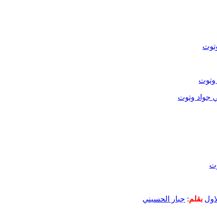
توت
وتوت
 جواد وتوت
وت
بقلم
:
جبار الحسيني