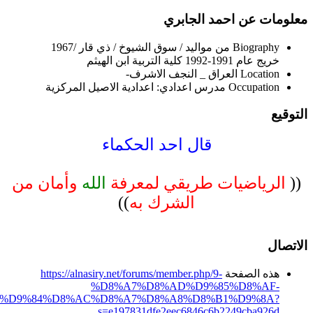
معلومات عن احمد الجابري
Biography
من مواليد / سوق الشيوخ / ذي قار /1967
خريج عام 1991-1992 كلية التربية ابن الهيثم
Location
العراق _ النجف الاشرف-
Occupation
مدرس اعدادي: اعدادية الاصيل المركزية
التوقيع
قال احد الحكماء
((
الرياضيات طريقي لمعرفة
الله
وأمان من
الشرك به
))
الاتصال
هذه الصفحة
https://alnasiry.net/forums/member.php/9-
%D8%A7%D8%AD%D9%85%D8%AF-
%D9%84%D8%AC%D8%A7%D8%A8%D8%B1%D9%8A?
s=e197831dfe2eec6846c6b2249cba926d