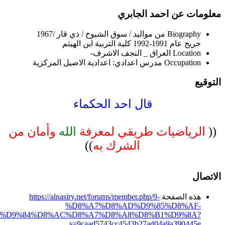
معلومات عن احمد الجابري
Biography
من مواليد / سوق الشيوخ / ذي قار /1967
خريج عام 1991-1992 كلية التربية ابن الهيثم
Location
العراق _ النجف الاشرف-
Occupation
مدرس اعدادي: اعدادية الاصيل المركزية
التوقيع
قال احد الحكماء
((
الرياضيات طريقي لمعرفة
الله
وأمان من
الشرك به
))
الاتصال
هذه الصفحة
https://alnasiry.net/forums/member.php/9-
%D8%A7%D8%AD%D9%85%D8%AF-
%D9%84%D8%AC%D8%A7%D8%A8%D8%B1%D9%8A?
s=9caad5743cc4543b27ad04a9a390445e