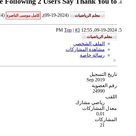
The Following 2 Users Say Thank You to جبار الحسيني This Useful Post
(11-05-2024)
(09-19-2024),
Top
|
#3
12:55 PM
09-19-2024,
الملف الشخصي
مشاهدة المشاركات
رسالة خاصة
تاريخ التسجيل
Sep 2019
رقم العضوية
24990
اللقب
رياضي مشارك
معدل المشاركات
0.01
المشاركات
21