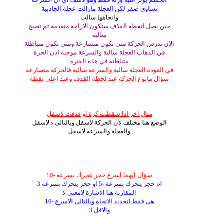
تساوى صفر لكن العجلة مازالت عجلة الجاذبية
واتجاهها سالب
حين يصل لنقطة القذف ستكون الازاحة منعدمة ثم تصبح
سالبة
الان ندرس الحركة متى تكون متسارعة ومتى تكون متباطئة
في الذهاب العجلة سالبة والسرعة موجبة اذن الحرة
متباطئة في هذه الفترة
في العودة العجلة سالبة والسرعة سالبة فالحركة متسارعة
سؤال مانوع الحركة عند لحظة القذف وعند اعلى نقطة
مثال اخر اذا سقطت كرة او قذفت لاسفل
الوضع هنا مختلف لان الحركة لاسفل وبالتالى s لاسفل
والعجلة والسرعة لاسفل
سؤال ايهما اسرع حجر يتحرك بسرعة -10
ام حجر يتحرك بسرعة -5 او حجر يتحرك بسرعه 3
المقارنة هنا الاشارة لامعنى لا
هى فقط لتحديد الاتجاه وبالتالى الاسرع -10
والاقل 3