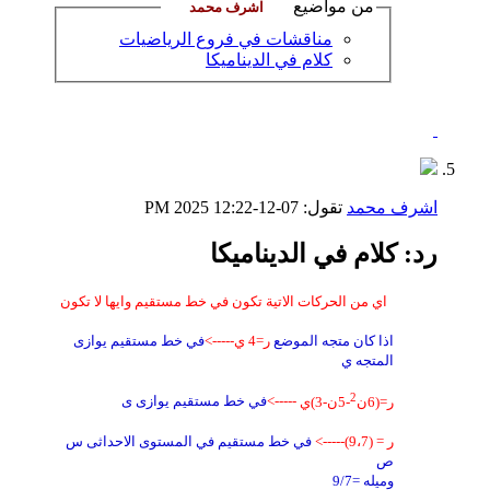
من مواضيع
مناقشات في فروع الرياضيات
كلام في الديناميكا
اشرف محمد
تقول:
07-12-2025
12:22 PM
رد: كلام في الديناميكا
اي من الحركات الاتية تكون في خط مستقيم وايها لا تكون
اذا كان متجه الموضع
ر=4 ي
----->
في خط مستقيم يوازى
المتجه ي
2
ر=(6ن
-5ن-3)ي
----->
في خط مستقيم يوازى ى
ر = (9
7)----->
،
في خط مستقيم في المستوى الاحداثى س
ص
وميله =9/7