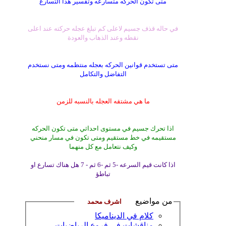
متى تكون الحركه متسارعه وتفسير هذا التسارع
في حاله قذف جسيم لاعلى كم تبلغ عجله حركته عند اعلى
نقطه وعند الذهاب والعودة
متى تستخدم قوانين الحركه بعجله منتظمه ومتى نستخدم
التفاضل والتكامل
ما هي مشتقه العجله بالنسبه للزمن
اذا تحرك جسيم في مستوى احداثي متى تكون الحركه
مستقيمه في خط مستقيم ومتى تكون في مسار منحني
وكيف نتعامل مع كل منهما
اذا كانت قيم السرعه -5 ثم -6 ثم - 7 هل هناك تسارع او
تباطؤ
من مواضيع
كلام في الديناميكا
مناقشات في فروع الرياضيات