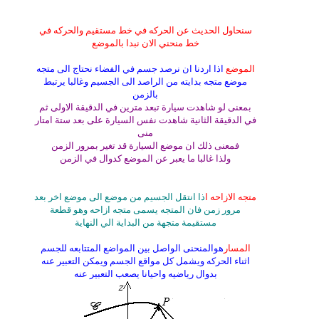
سنحاول الحديث عن الحركه في خط مستقيم والحركه في
خط منحني الان نبدا بالموضع
الموضع
اذا اردنا ان نرصد جسم في الفضاء نحتاج الى متجه
موضع متجه بدايته من الراصد الى الجسيم وغالبا يرتبط
بالزمن
بمعنى لو شاهدت سيارة تبعد مترين في الدقيقة الاولى ثم
في الدقيقة الثانية شاهدت نفس السيارة على بعد ستة امتار
منى
فمعنى ذلك ان موضع السيارة قد تغير بمرور الزمن
ولذا غالبا ما يعبر عن الموضع كدوال في الزمن
متجه الازاحه ا
ذا انتقل الجسيم من موضع الى موضع اخر بعد
مرور زمن فان المتجه يسمى متجه ازاحه وهو قطعة
مستقيمة متجهة من البداية الي النهاية
المسار
هوالمنحنى الواصل بين المواضع المتتابعه للجسم
اثناء الحركه ويشمل كل مواقع الجسم ويمكن التعبير عنه
بدوال رياضيه واحيانا يصعب التعبير عنه