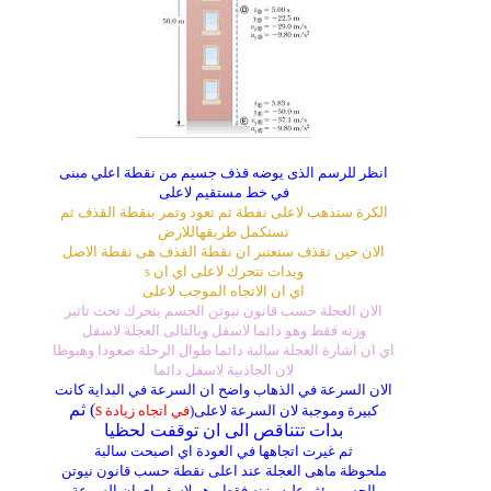
انظر للرسم الذى يوضه قذف جسيم من نقطة اعلي مبنى
في خط مستقيم لاعلى
الكرة ستذهب لاعلى نفطة ثم تعود وتمر بنقطة القذف ثم
تستكمل طريقهاللارض
الان حين تقذف سنعتبر ان نقطة القذف هى نقطة الاصل
وبدات تتحرك لاعلى اي ان s
اي ان الاتجاه الموجب لاعلى
الان العجلة حسب قانون نيوتن الجسم يتحرك تحت تاثير
وزنه فقط وهو دائما لاسفل وبالتالى العجلة لاسفل
اي ان اشارة العجلة سالبة دائما طوال الرحلة صعودا وهبوطا
لان الجاذبية لاسفل دائما
الان السرعة في الذهاب واضح ان السرعة في البداية كانت
s
) ثم
كبيرة وموجبة لان السرعة لاعلى(
في اتجاه زيادة
بدات تتناقص الى ان توقفت لحظيا
ثم غيرت اتجاهها في العودة اي اصبحت سالبة
ملحوظة ماهى العجلة عند اعلى نقطة حسب قانون نيوتن
الجسم يؤثر عليه وزنه فقط وهو لاسف اي ان السرعة