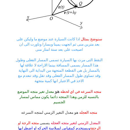
سنوضح بمثال
اذا كانت السيارة عند موضع ما وليكن على
بعد مترين منى ثم اتجهت يمينا ويسارا وناورت الى ان
اصبحت على بعد ستة امتار منى
النقط التى مرت بها السيارة تسمى المسار الفعلى وطول
هذا المسار يسمى المسافة بينما الازاحة لا علاقة لها
بالمسار بل هى القطعة المتجهة من البداية الى النهاية
وقد تساوى طول المسار الفعلى وقد تقل وقد تنعدم مع
الاخذ في الاعتبار انها كمية متجهة
هو
متجه السرعه في اي لحظه
معدل تغير متجه الموضع
بالنسبه للزمن وهذا المتجه دائما يكون مماس لمسار
الجسيم
متجه العجله
هو معدل التغير الزمني لمتجه السرعه
المعدل الزمني لتغير متجه العجله
يسمى
متجه الرجة او
الرجفة
ويستخدم كمقياس لسلاسة الحركه او اضطرابها