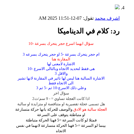
اشرف محمد
تقول:
07-12-2025
11:51 AM
رد: كلام في الديناميكا
سؤال ايهما اسرع حجر يتحرك بسرعة -10
ام حجر يتحرك بسرعة -5 او حجر يتحرك بسرعه 3
المقارنة هنا
الاشارة لامعنى لها
هى فقط لتحديد الاتجاه وبالتالى الاسرع -10
والاقل 3
الاشارة السالبة هنا ليس لها تاثير في المقارنة لانها تشير
الى الاتجاه فقط
وعلي ذلك الاسرع-10 ثم -5 ثم 3
سؤال اخر
اذا كانت العجلة تساوي = - 9 سم/ث2
هل تسمى عجلة تقصيرية او متناقصة او متزايدة او سالبة
العجلة سالبة هو الادق
والوصف للحركة بانها حركة متسارعة
او متباطئة يتوقف على السرعة
فمثلا لو كانت السرعة =5 فهنا الحركة متباطئة
بينما لو السرعة =-5 فهنا الحركة متسارعة لانهما في نفس
الاتجاه