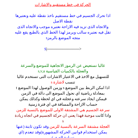
الحركة في خط مستقيم والاشارات
اذا تحرك الجسيم في خط مستقيم ناخذ نقطة عليه ونعتبرها
نقطة الاصل
والاتجاه الذى تزيد فيه الازاحة نعتبره موجب والاتجاه الذى
تقل فيه نعتبره سالب ويرمز لهذا الخط الذي بالطبع يقع عليه
متجه الموضع بالرمزs
s
<--------------------------|
غالبا نستعيض عن الرموز الاتجاهية للموضع والسرعة
والعجلة بالكميات القياسية s,v,a
للتسهيل مع الاخذ في الاعتبار الاشارات التى تستخدم غالبا
تنسب
لاشارة s
اذا امكن الربط بين الموضع s وزمن الوصول لهذا الموضع t
بمعادلة رياضية اي نحول الموضع الى دالة في الزمن
فيمكن ايجاد سرعته وعجلته في اي لحظة وكذلك يمكن
حساب الازاحة والمسافة في اي فترة زمنية
سرعة الجسيم هي المشتقة الاولى للموضع بالنسبة للزمن
واذا كانت
موجبة فهذا يعنى ان حركة الجسيم في اتجاه زيادة
s
العجلة مشتقة السرعة بالنسبة للزمن
وقد تكون ثابتة (عنها
يمكن استخدام قوانين الحركة المشهورة)وقد تنعدم (اي
تساوة الصفر)