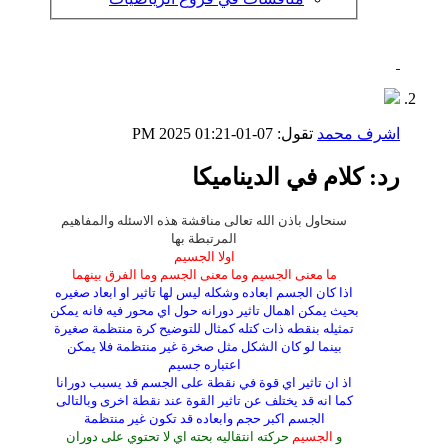
اشرف محمد
تقول:
07-01-2025
01:21 PM
رد: كلام في الديناميكا
سنحاول باذن الله تعالى مناقشة هذه الاسئله والمفاهيم
المرتبطة بها
اولا الجسيم
ما معنى الجسيم وما معنى الجسم وما الفرق بينهما
اذا كان الجسم ابعاده وشكله ليس لها تاثير او ابعاد صغيره
بحيث يمكن اهمال تاثير دورانه حول اي محور فيه فانه يمكن
تمثيله بنقطه ذات كتله كمثال للتوضيح كرة منتظمة صغيرة
بينما لو كان الشكل مثل صخرة غير منتظمة فلا يمكن
اعتباره جسيم
اذ ان تاثير اي قوة في نقطة على الجسم قد يسبب دورانا
كما انه قد يختلف عن تاثير القوة عند نقطة اخرى وبالتالى
الجسم اكبر حجم وابعاده قد تكون غير منتظمة
و
الجسيم
حركته انتقاليه بحته اي لا تحتوي على دوران