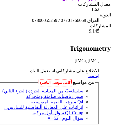
معدل المشاركات
1.62
الدولة
العراق 07701766668 / 07800055259
المشاركات
9,145
Trigonometry
[/IMG]
[IMG]
للاطلاع على مشاركاتي استعمل اللنك
اضغط
من مواضيع
سلسلة-2- من المتباينة الجردة (الجزء الثاني)
صور رياضيات صامتة ومتحركة
Q4 مبرهنة القيمة المتوسطة
اثرائيات على المعادلة النفاضلية للسادس...
Q1 Comp سؤال أول مركبة
سؤال اليوم - 52 - =