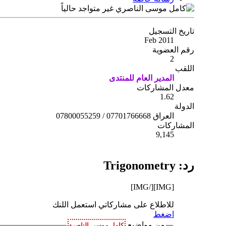
تاريخ التسجيل
Feb 2011
رقم العضوية
2
اللقب
المدير العام للمنتدى
معدل المشاركات
1.62
الدولة
العراق 07701766668 / 07800055259
المشاركات
9,145
رد: Trigonometry
[/IMG]
[IMG]
للاطلاع على مشاركاتي استعمل اللنك
اضغط
من مواضيع